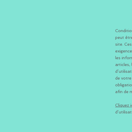
Conditio
peut être
site. Ce
exigence
les info
articles,
d’utilis
de votre
obligati
afin de 
Cliquez i
d’utilisat