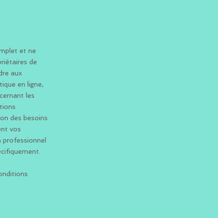
omplet et ne
priétaires de
dre aux
ique en ligne,
cernant les
itions
tion des besoins
ent vos
n professionnel
écifiquement.
onditions